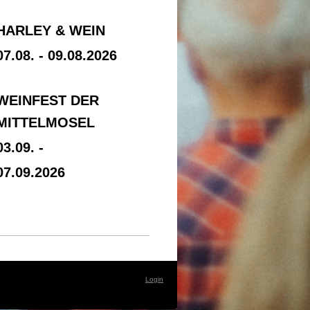
HARLEY & WEIN
07
.08. -
09.08.2026
WEINFEST DER
MITTELMOSEL
03.09. -
07.09.2026
Login