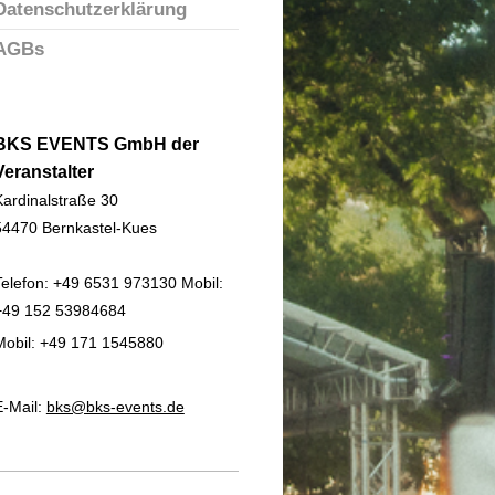
Datenschutzerklärung
AGBs
BKS EVENTS GmbH der
Veranstalter
Kardinalstraße 30
54470 Bernkastel-Kues
Telefon: +49 6531 973130 Mobil:
+49 152 53984684
Mobil: +49 171 1545880
E-Mail:
bks@bks-events.de