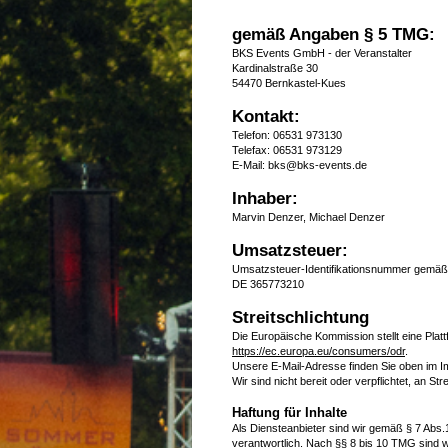
gemäß Angaben § 5 TMG:
BKS Events GmbH - der Veranstalter
Kardinalstraße 30
54470 Bernkastel-Kues
Kontakt:
Telefon: 06531 973130
Telefax: 06531 973129
E-Mail: bks@bks-events.de
Inhaber:
Marvin Denzer, Michael Denzer
Umsatzsteuer:
Umsatzsteuer-Identifikationsnummer gemäß
DE 365773210
Streitschlichtung
Die Europäische Kommission stellt eine Platt
https://ec.europa.eu/consumers/odr
.
Unsere E-Mail-Adresse finden Sie oben im 
Wir sind nicht bereit oder verpflichtet, an S
Haftung für Inhalte
Als Diensteanbieter sind wir gemäß § 7 Abs
verantwortlich. Nach §§ 8 bis 10 TMG sind wir