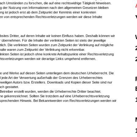
ch Umständen zu forschen, die auf eine rechtswidrige Tätigkeit hinweisen.
ng der Nutzung von Informationen nach den allgemeinen Gesetzen bleiben
ng ist jedoch erst ab dem Zeitpunkt der Kenntnis einer konkreten
en von entsprechenden Rechtsverletzungen werden wir diese Inhalte
ites Dritter, auf deren Inhalte wir keinen Einfluss haben. Deshalb können wir
übernehmen. Für die Inhalte der verlinkten Seiten ist stets der jeweilige
tlich. Die verlinkten Seiten wurden zum Zeitpunkt der Verlinkung auf mögliche
alte waren zum Zeitpunkt der Verlinkung nicht erkennbar.
rlinkten Seiten ist jedoch ohne konkrete Anhaltspunkte einer Rechtsverletzung
htsverletzungen werden wir derartige Links umgehend entfernen.
alte und Werke auf diesen Seiten unterliegen dem deutschen Urheberrecht. Die
und jede Art der Verwertung außerhalb der Grenzen des Urheberrechtes
weiligen Autors bzw. Erstellers. Downloads und Kopien dieser Seite sind nur
ch gestattet.
 Betreiber erstellt wurden, werden die Urheberrechte Dritter beachtet.
che gekennzeichnet. Sollten Sie trotzdem auf eine Urheberrechtsverletzung
tsprechenden Hinweis. Bei Bekanntwerden von Rechtsverletzungen werden wir