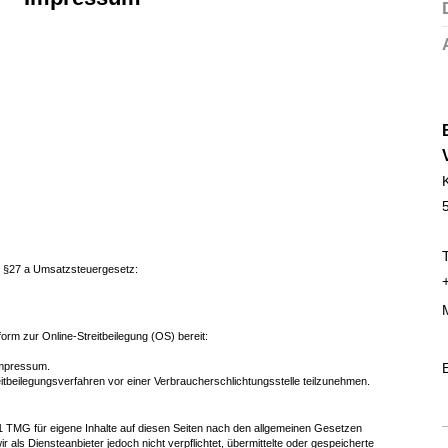
 §27 a Umsatzsteuergesetz:
form zur Online-Streitbeilegung (OS) bereit:
Impressum.
treitbeilegungsverfahren vor einer Verbraucherschlichtungsstelle teilzunehmen.
.1 TMG für eigene Inhalte auf diesen Seiten nach den allgemeinen Gesetzen
 als Diensteanbieter jedoch nicht verpflichtet, übermittelte oder gespeicherte