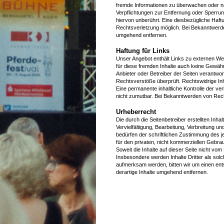
fremde Informationen zu überwachen oder na
Verpflichtungen zur Entfernung oder Sperru
hiervon unberührt. Eine diesbezügliche Haftu
Rechtsverletzung möglich. Bei Bekanntwerd
umgehend entfernen.
Haftung für Links
Unser Angebot enthält Links zu externen Webs
für diese fremden Inhalte auch keine Gewähr 
Anbieter oder Betreiber der Seiten verantwor
Rechtsverstöße überprüft. Rechtswidrige Inh
Eine permanente inhaltliche Kontrolle der ve
nicht zumutbar. Bei Bekanntwerden von Rec
Urheberrecht
Die durch die Seitenbetreiber erstellten Inh
Vervielfältigung, Bearbeitung, Verbreitung 
bedürfen der schriftlichen Zustimmung des je
für den privaten, nicht kommerziellen Gebrau
Soweit die Inhalte auf dieser Seite nicht vom
Insbesondere werden Inhalte Dritter als sol
aufmerksam werden, bitten wir um einen en
derartige Inhalte umgehend entfernen.