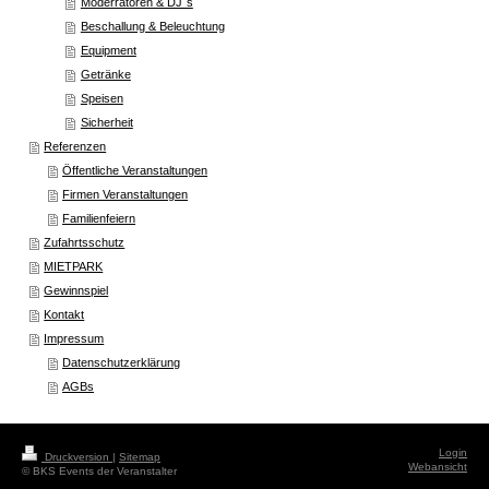
Moderratoren & DJ`s
Beschallung & Beleuchtung
Equipment
Getränke
Speisen
Sicherheit
Referenzen
Öffentliche Veranstaltungen
Firmen Veranstaltungen
Familienfeiern
Zufahrtsschutz
MIETPARK
Gewinnspiel
Kontakt
Impressum
Datenschutzerklärung
AGBs
Login
Druckversion
|
Sitemap
Webansicht
© BKS Events der Veranstalter